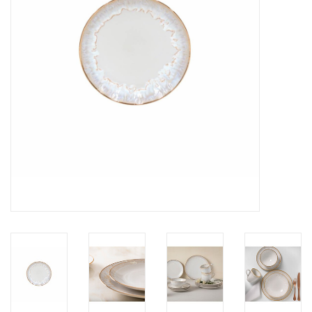
Over Simon's Tafel
Cadeaubonnen