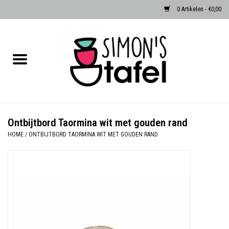
0 Artikelen - €0,00
Home
Serviezen
Accessoires
Ontbijtbord Taormina wit met gouden rand
HOME
/
ONTBIJTBORD TAORMINA WIT MET GOUDEN RAND
Albast waxinehouders van Zenza
Egypte
Dierenlampen
Sale