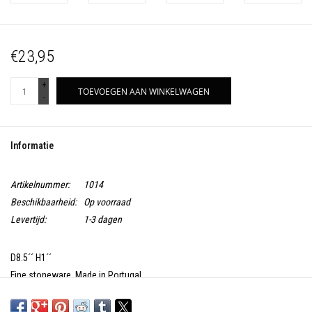
€23,95
+
TOEVOEGEN AAN WINKELWAGEN
-
Informatie
Artikelnummer:
1014
Beschikbaarheid:
Op voorraad
Levertijd:
1-3 dagen
D8.5´´ H1´´
Fine stoneware. Made in Portugal
Besteleenheid 1