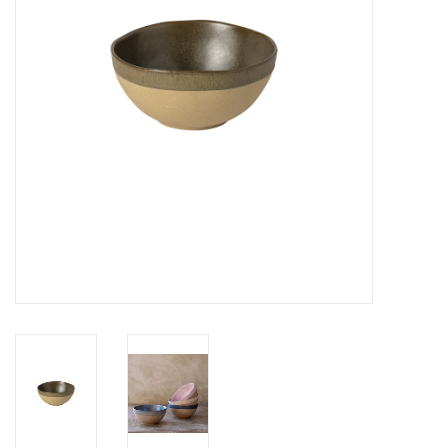
Over Simon's Tafel
Cadeaubonnen