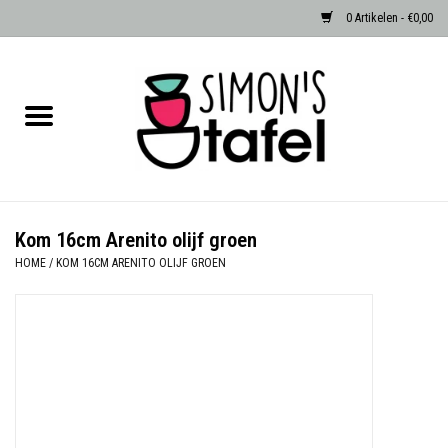
0 Artikelen - €0,00
Home
Serviezen
Accessoires
Kom 16cm Arenito olijf groen
HOME
/
KOM 16CM ARENITO OLIJF GROEN
Albast waxinehouders van Zenza
Egypte
Dierenlampen
Sale