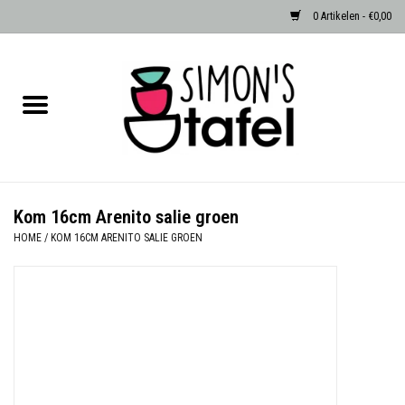
0 Artikelen - €0,00
Home
Serviezen
Accessoires
Kom 16cm Arenito salie groen
HOME
/
KOM 16CM ARENITO SALIE GROEN
Albast waxinehouders van Zenza
Egypte
Dierenlampen
Sale