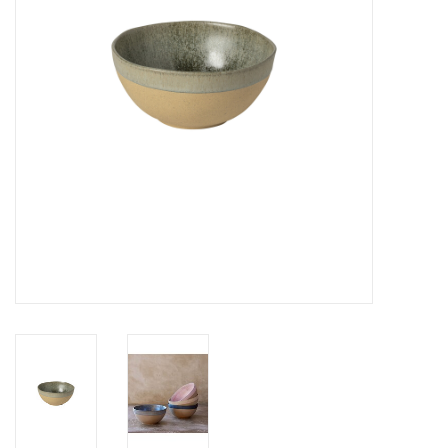
Over Simon's Tafel
Cadeaubonnen