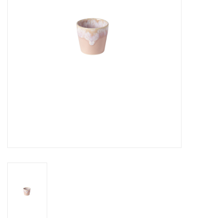
Over Simon's Tafel
Cadeaubonnen