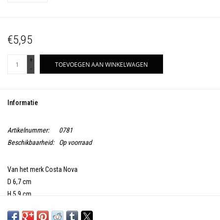
€5,95
+
TOEVOEGEN AAN WINKELWAGEN
-
Informatie
Artikelnummer:
0781
Beschikbaarheid:
Op voorraad
Van het merk Costa Nova
D 6,7 cm
H 5,9 cm
0,9 L
Fijn stoneware: Oven - vaatwas - vriezer en magnetron bestendig