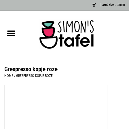
0 Artikelen - €0,00
Home
Serviezen
Accessoires
Grespresso kopje roze
HOME
/
GRESPRESSO KOPJE ROZE
Albast waxinehouders van Zenza
Egypte
Dierenlampen
Sale