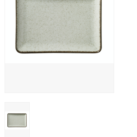
Over Simon's Tafel
Cadeaubonnen