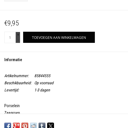
€9,95
+
TOEVOEGEN AAN WINKELWAGEN
-
Informatie
Artikelnummer:
85844555
Beschikbaarheid:
Op voorraad
Levertijd:
1-3 dagen
Porselein
Zeegroen
Vaatwasmachine - magnetron - oven bestendig