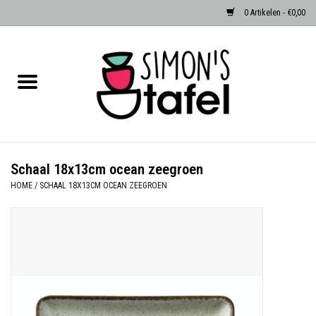
0 Artikelen - €0,00
Home
Serviezen
Accessoires
Schaal 18x13cm ocean zeegroen
HOME
/
SCHAAL 18X13CM OCEAN ZEEGROEN
Albast waxinehouders van Zenza
Egypte
Dierenlampen
Sale