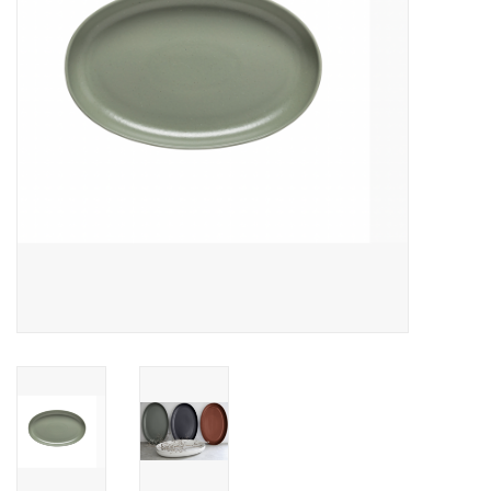
Over Simon's Tafel
Cadeaubonnen