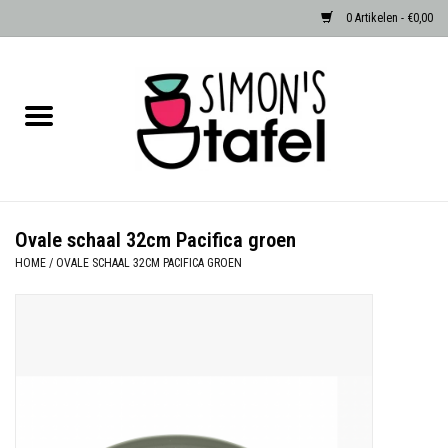
0 Artikelen - €0,00
Home
Serviezen
Accessoires
Ovale schaal 32cm Pacifica groen
HOME
/
OVALE SCHAAL 32CM PACIFICA GROEN
Albast waxinehouders van Zenza
Egypte
Dierenlampen
Sale