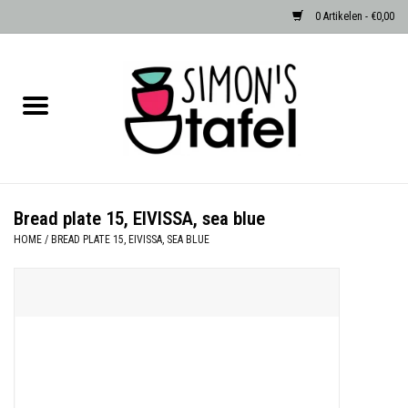
0 Artikelen - €0,00
Home
Serviezen
Accessoires
Bread plate 15, EIVISSA, sea blue
HOME
/
BREAD PLATE 15, EIVISSA, SEA BLUE
Albast waxinehouders van Zenza
Egypte
Dierenlampen
Sale