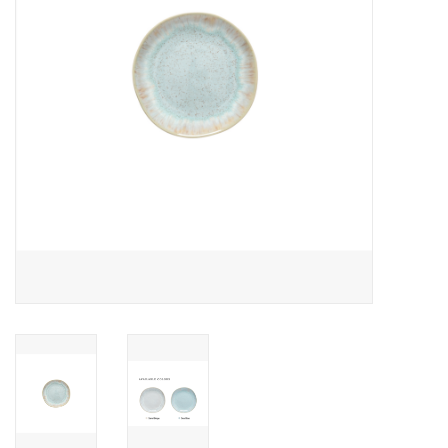
Over Simon's Tafel
Cadeaubonnen