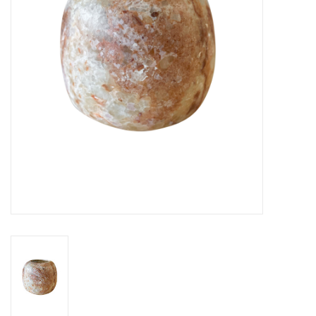
Over Simon's Tafel
Cadeaubonnen