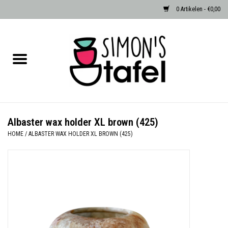
0 Artikelen - €0,00
Home
Serviezen
Accessoires
Albaster wax holder XL brown (425)
HOME
/
ALBASTER WAX HOLDER XL BROWN (425)
Albast waxinehouders van Zenza
Egypte
Dierenlampen
Sale