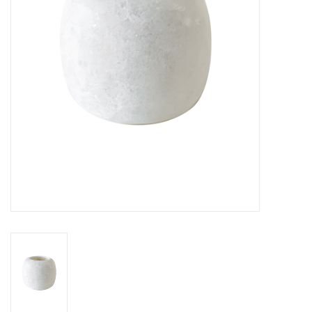
Over Simon's Tafel
Cadeaubonnen