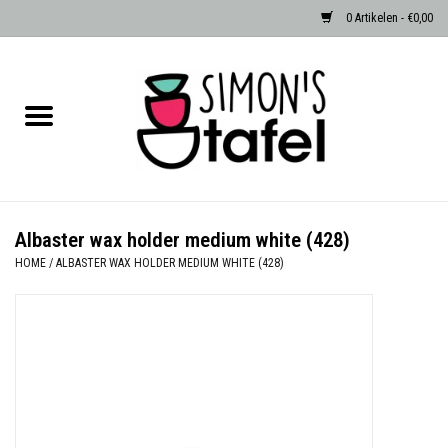
0 Artikelen - €0,00
Home
Serviezen
Accessoires
Albaster wax holder medium white (428)
HOME
/
ALBASTER WAX HOLDER MEDIUM WHITE (428)
Albast waxinehouders van Zenza
Egypte
Dierenlampen
Sale