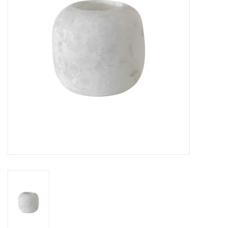
Over Simon's Tafel
Cadeaubonnen