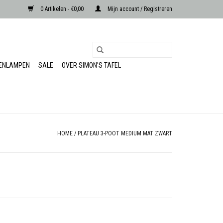
0 Artikelen - €0,00
Mijn account / Registreren
RENLAMPEN
SALE
OVER SIMON'S TAFEL
HOME
/
PLATEAU 3-POOT MEDIUM MAT ZWART