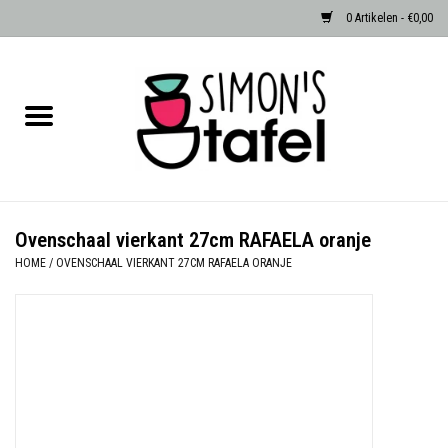
0 Artikelen - €0,00
Home
Serviezen
Accessoires
Ovenschaal vierkant 27cm RAFAELA oranje
HOME
/
OVENSCHAAL VIERKANT 27CM RAFAELA ORANJE
Albast waxinehouders van Zenza
Egypte
Dierenlampen
Sale