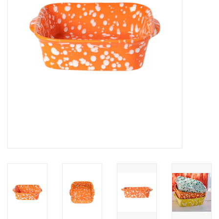
Over Simon's Tafel
Cadeaubonnen