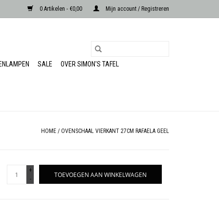
0 Artikelen - €0,00
Mijn account / Registreren
RENLAMPEN
SALE
OVER SIMON'S TAFEL
HOME
/
OVENSCHAAL VIERKANT 27CM RAFAELA GEEL
+
TOEVOEGEN AAN WINKELWAGEN
-