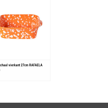
ing: 26.7 cm - 23.9 cm Hoogte: 7.3 cm
Inhoud: 2.21 L
TOEVOEGEN AAN WINKELWAGEN
chaal vierkant 27cm RAFAELA
e
5