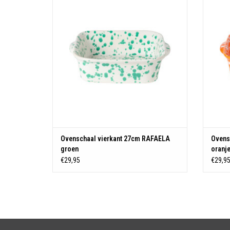
Afmeting: 26.7 cm - 23.9 cm Hoogte: 7.3 cm
Afmet
Inhoud: 2.21 L
TOEVOEGEN AAN WINKELWAGEN
Ovenschaal vierkant 27cm RAFAELA
Ovens
groen
oranj
€29,95
€29,9