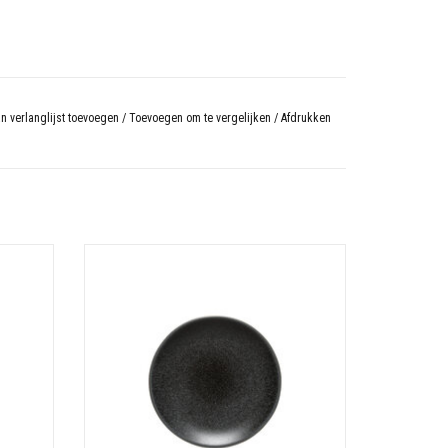
n verlanglijst toevoegen
/
Toevoegen om te vergelijken
/
Afdrukken
oze
Ontbijtbord 22 cm Arenito Houtskoolgrijs
N
TOEVOEGEN AAN WINKELWAGEN