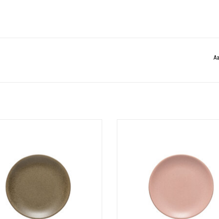
Aa
tbijtbord 22 cm Arenito Olijfgroen
Ontbijtbord 22 cm Arenito Mauve r
TOEVOEGEN AAN WINKELWAGEN
TOEVOEGEN AAN WINKELWAGE