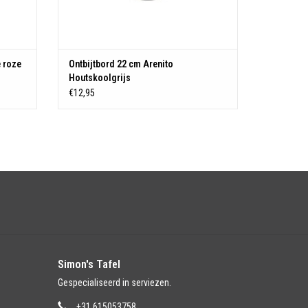
 roze
Ontbijtbord 22 cm Arenito
Houtskoolgrijs
€12,95
Simon's Tafel
Gespecialiseerd in serviezen.
+31 615053758