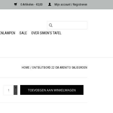
0 Artikelen - €0,00
Mijn account / Registreren
RENLAMPEN
SALE
OVER SIMON'S TAFEL
HOME
/
ONTBIJTBORD 22 CM ARENITO SALIEGROEN
+
TOEVOEGEN AAN WINKELWAGEN
-