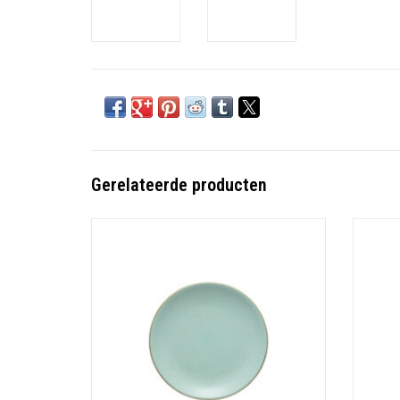
Gerelateerde producten
Ontbijtbord 22 cm Arenito Cyaan Aqua
On
TOEVOEGEN AAN WINKELWAGEN