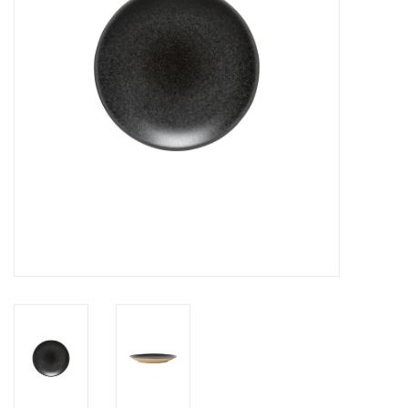
Over Simon's Tafel
Cadeaubonnen