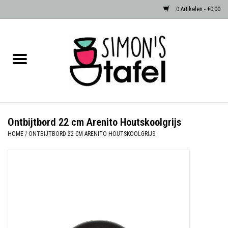
0 Artikelen - €0,00
Home
Serviezen
Accessoires
Ontbijtbord 22 cm Arenito Houtskoolgrijs
HOME
/
ONTBIJTBORD 22 CM ARENITO HOUTSKOOLGRIJS
Albast waxinehouders van Zenza
Egypte
Dierenlampen
Sale