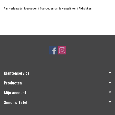
0,36 L
Aan verlanglijst toevoegen
/
Toevoegen om te vergelijken
/
Afdrukken
Materiaal: Stoneware
Kleur: Blauw
Magnetronbestendig, vriezerbestendig en ovenbestendig
Vaatwasserbestendig
Klantenservice
Producten
Mijn account
Simon's Tafel