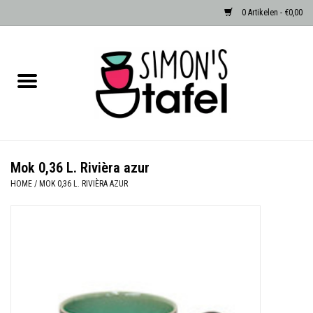
0 Artikelen - €0,00
Home
Serviezen
Accessoires
Mok 0,36 L. Rivièra azur
HOME
/
MOK 0,36 L. RIVIÈRA AZUR
Albast waxinehouders van Zenza
Egypte
Dierenlampen
Sale