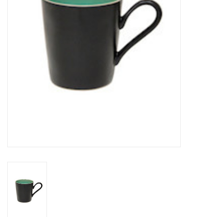
Over Simon's Tafel
Cadeaubonnen