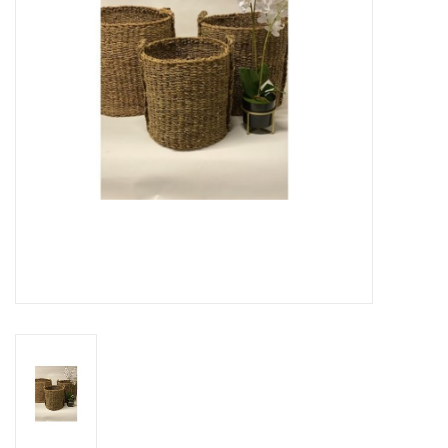
Over Simon's Tafel
Cadeaubonnen