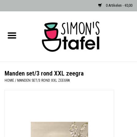
0 Artikelen - €0,00
Home
Serviezen
Accessoires
Manden set/3 rond XXL zeegra
HOME
/
MANDEN SET/3 ROND XXL ZEEGRA
Albast waxinehouders van Zenza
Egypte
Dierenlampen
Sale