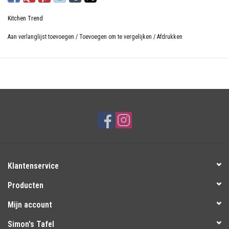
0,55 L
Kitchen Trend
Materiaal: Stoneware
Kleur: Lichtgroen
Aan verlanglijst toevoegen
/
Toevoegen om te vergelijken
/
Afdrukken
Magnetronbestendig, vriezerbestendig en ovenbestendig
Vaatwasserbestendig
Klantenservice
Producten
Mijn account
Simon's Tafel