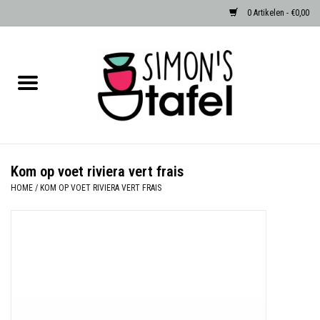
0 Artikelen - €0,00
Home
Serviezen
Accessoires
Kom op voet riviera vert frais
HOME
/
KOM OP VOET RIVIERA VERT FRAIS
Albast waxinehouders van Zenza
Egypte
Dierenlampen
Sale