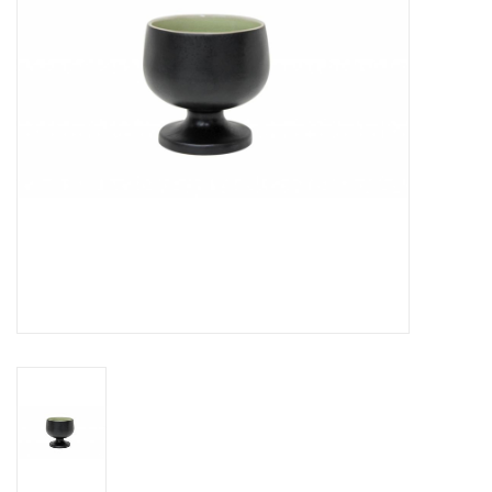
Over Simon's Tafel
Cadeaubonnen