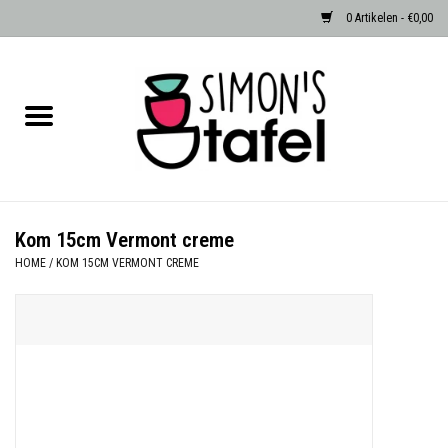
0 Artikelen - €0,00
Home
Serviezen
Accessoires
Kom 15cm Vermont creme
HOME
/
KOM 15CM VERMONT CREME
Albast waxinehouders van Zenza
Egypte
Dierenlampen
Sale