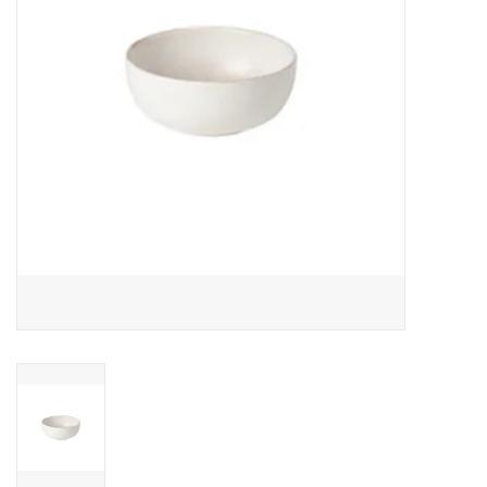
Over Simon's Tafel
Cadeaubonnen