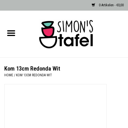
0 Artikelen - €0,00
Home
Serviezen
Accessoires
Kom 13cm Redonda Wit
HOME
/
KOM 13CM REDONDA WIT
Albast waxinehouders van Zenza
Egypte
Dierenlampen
Sale