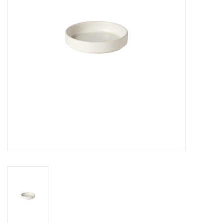
Over Simon's Tafel
Cadeaubonnen