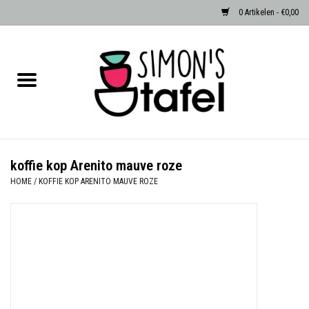
0 Artikelen - €0,00
Home
Serviezen
Accessoires
koffie kop Arenito mauve roze
HOME
/
KOFFIE KOP ARENITO MAUVE ROZE
Albast waxinehouders van Zenza
Egypte
Dierenlampen
Sale