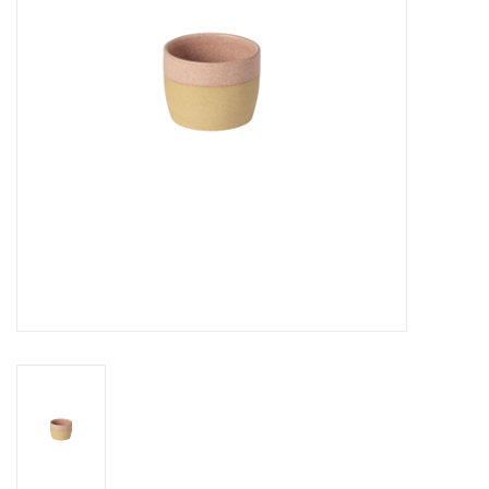
Over Simon's Tafel
Cadeaubonnen