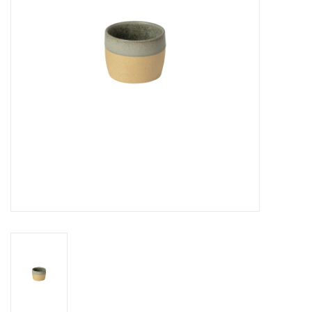
Over Simon's Tafel
Cadeaubonnen