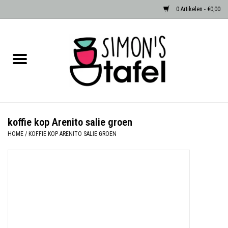
0 Artikelen - €0,00
Home
Serviezen
Accessoires
koffie kop Arenito salie groen
HOME
/
KOFFIE KOP ARENITO SALIE GROEN
Albast waxinehouders van Zenza
Egypte
Dierenlampen
Sale