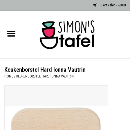
0 Artikelen - €0,00
Home
Serviezen
Accessoires
Keukenborstel Hard Ionna Vautrin
HOME
/
KEUKENBORSTEL HARD IONNA VAUTRIN
Albast waxinehouders van Zenza
Egypte
Dierenlampen
Sale