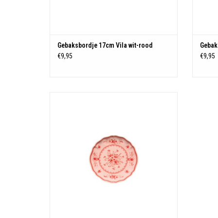
Gebaksbordje 17cm Vila wit-rood
Gebaks
€9,95
€9,95
Materiaal: Stoneware
Afmeting: 16.8 cm - Hoogte: 2.3 cm
TOEVOEGEN AAN WINKELWAGEN