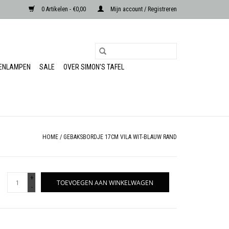
0 Artikelen - €0,00
Mijn account / Registreren
RENLAMPEN
SALE
OVER SIMON'S TAFEL
HOME
/
GEBAKSBORDJE 17CM VILA WIT-BLAUW RAND
+
TOEVOEGEN AAN WINKELWAGEN
-