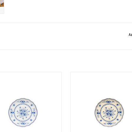
Aa
Materiaal: Stoneware
Materiaal: Stoneware
fmeting: 16.8 cm - Hoogte: 2.3 cm
Afmeting: 16.8 cm - Hoogte: 2.3 
TOEVOEGEN AAN WINKELWAGEN
TOEVOEGEN AAN WINKELWAGE