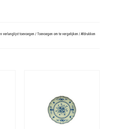
n verlanglijst toevoegen
/
Toevoegen om te vergelijken
/
Afdrukken
Materiaal: Stoneware
cm
Afmeting: 16.8 cm - Hoogte: 2.3 cm
N
TOEVOEGEN AAN WINKELWAGEN