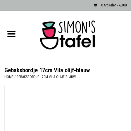
0 Artikelen - €0,00
Home
Serviezen
Accessoires
Gebaksbordje 17cm Vila olijf-blauw
HOME
/
GEBAKSBORDJE 17CM VILA OLIJF-BLAUW
Albast waxinehouders van Zenza
Egypte
Dierenlampen
Sale