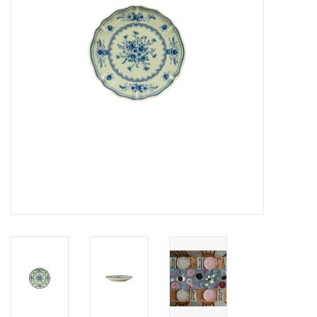
Over Simon's Tafel
Cadeaubonnen