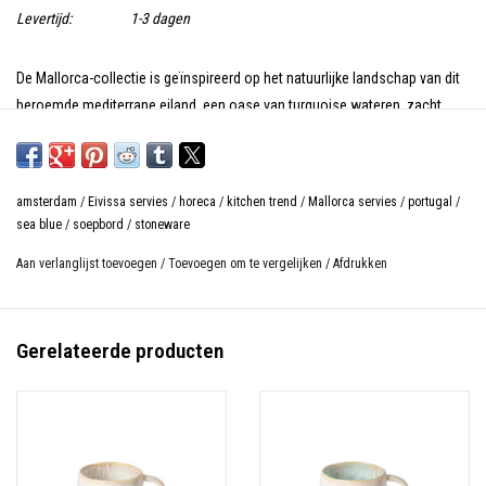
Levertijd:
1-3 dagen
De Mallorca-collectie is geïnspireerd op het natuurlijke landschap van dit
beroemde mediterrane eiland, een oase van turquoise wateren, zacht
goudkleurig zand en indrukwekkende kliffen. Mallorca deelt zijn DNA met
de Eivissa-collectie, met reactieve glazuren van zandbeige en zeeblauwe
patronen. Toch suggereren de zachte en geschulpte randen een meer
amsterdam
/
Eivissa servies
/
horeca
/
kitchen trend
/
Mallorca servies
/
portugal
/
verfijnde uitstraling. Combineer beide vormen voor een casual en
sea blue
/
soepbord
/
stoneware
eclectische look.
Aan verlanglijst toevoegen
/
Toevoegen om te vergelijken
/
Afdrukken
Magnetron-, oven-, vriezer- en vaatwasserbestendig
Gerelateerde producten