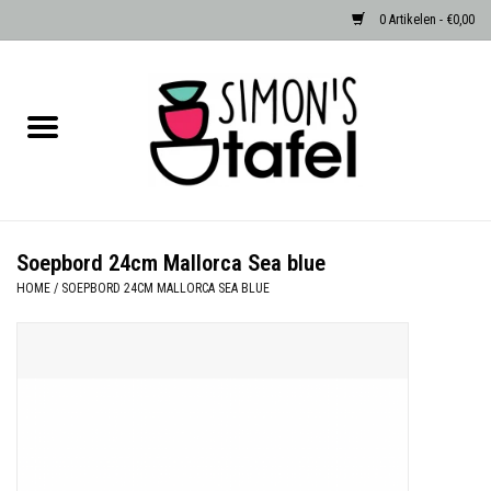
0 Artikelen - €0,00
Home
Serviezen
Accessoires
Soepbord 24cm Mallorca Sea blue
HOME
/
SOEPBORD 24CM MALLORCA SEA BLUE
Albast waxinehouders van Zenza
Egypte
Dierenlampen
Sale