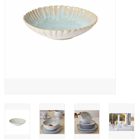
Over Simon's Tafel
Cadeaubonnen