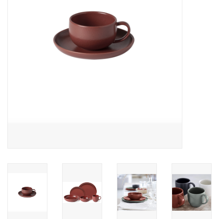
Over Simon's Tafel
Cadeaubonnen