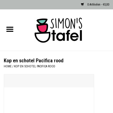
0 Artikelen - €0,00
Home
Serviezen
Accessoires
Kop en schotel Pacifica rood
HOME
/
KOP EN SCHOTEL PACIFICA ROOD
Albast waxinehouders van Zenza
Egypte
Dierenlampen
Sale