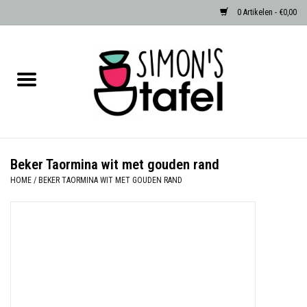
0 Artikelen - €0,00
Home
Serviezen
Accessoires
Beker Taormina wit met gouden rand
HOME
/
BEKER TAORMINA WIT MET GOUDEN RAND
Albast waxinehouders van Zenza
Egypte
Dierenlampen
Sale