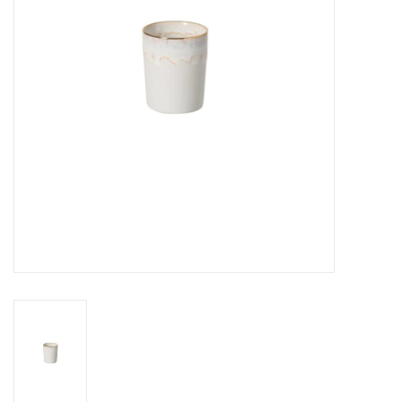
Over Simon's Tafel
Cadeaubonnen