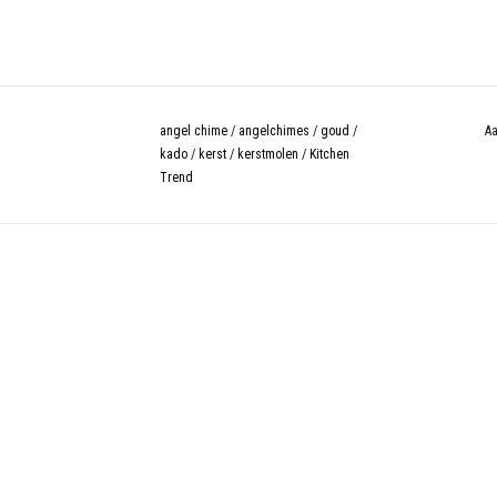
angel chime
/
angelchimes
/
goud
/
Aa
kado
/
kerst
/
kerstmolen
/
Kitchen
Trend