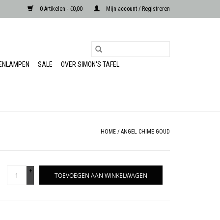
0 Artikelen - €0,00
Mijn account / Registreren
RENLAMPEN
SALE
OVER SIMON'S TAFEL
HOME
/
ANGEL CHIME GOUD
+
TOEVOEGEN AAN WINKELWAGEN
-