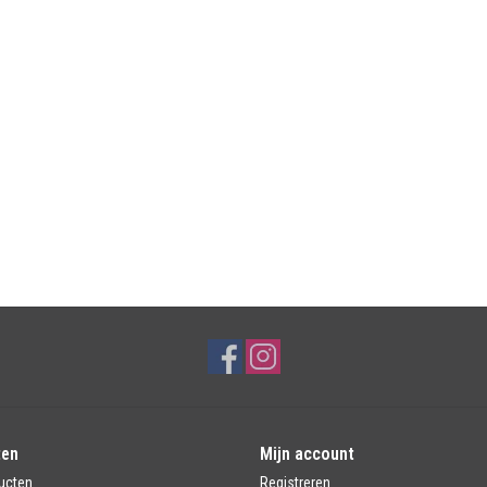
ten
Mijn account
ucten
Registreren