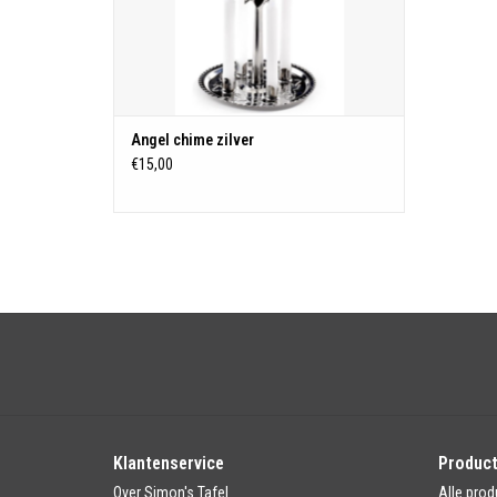
Angel chime zilver
€15,00
Klantenservice
Produc
Over Simon's Tafel
Alle prod