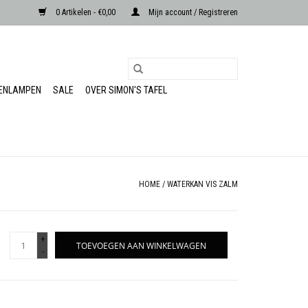
0 Artikelen - €0,00
Mijn account / Registreren
RENLAMPEN
SALE
OVER SIMON'S TAFEL
HOME
/
WATERKAN VIS ZALM
+
TOEVOEGEN AAN WINKELWAGEN
-