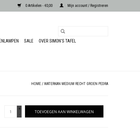
0 Artikelen - €0,00
Mijn account / Registreren
RENLAMPEN
SALE
OVER SIMON'S TAFEL
HOME
/
WATERKAN MEDIUM RECHT GROEN PEDRA
+
TOEVOEGEN AAN WINKELWAGEN
-