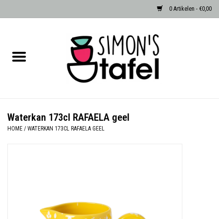
0 Artikelen - €0,00
Home
Serviezen
Accessoires
Waterkan 173cl RAFAELA geel
HOME
/
WATERKAN 173CL RAFAELA GEEL
Albast waxinehouders van Zenza
Egypte
Dierenlampen
Sale