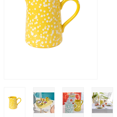
Over Simon's Tafel
Cadeaubonnen