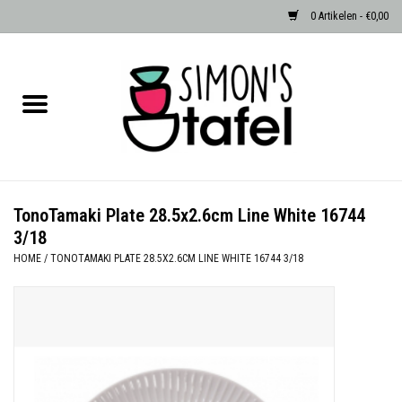
0 Artikelen - €0,00
Home
Serviezen
Accessoires
TonoTamaki Plate 28.5x2.6cm Line White 16744
3/18
Albast waxinehouders van Zenza
HOME
/
TONOTAMAKI PLATE 28.5X2.6CM LINE WHITE 16744 3/18
Egypte
Dierenlampen
Sale