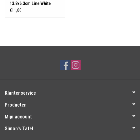
13.8x6.3cm Line White
16745 6/48
€11,00
Klantenservice
Producten
Mijn account
Simon's Tafel