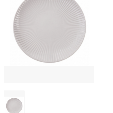
Over Simon's Tafel
Cadeaubonnen