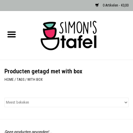
0 Artikelen - €0,00
Home
Serviezen
Accessoires
Producten getagd met with box
Albast waxinehouders van Zenza
HOME
/
TAGS
/
WITH BOX
Egypte
Dierenlampen
Sale
Geen producten gevonden!...