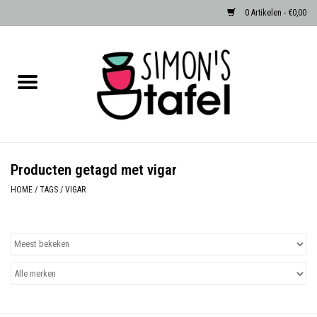
0 Artikelen - €0,00
Home
Serviezen
Accessoires
Producten getagd met vigar
Albast waxinehouders van Zenza
HOME
/
TAGS
/
VIGAR
Egypte
Dierenlampen
Sale