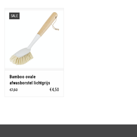
Over Simon's Tafel
SALE
Cadeaubonnen
Bamboo ovale
afwasborstel lichtgrijs
€4,50
€7,50