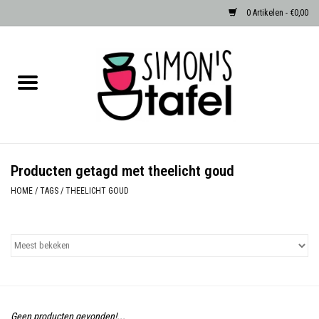
0 Artikelen - €0,00
Home
Serviezen
Accessoires
Producten getagd met theelicht goud
Albast waxinehouders van Zenza
HOME
/
TAGS
/
THEELICHT GOUD
Egypte
Dierenlampen
Sale
Geen producten gevonden!...