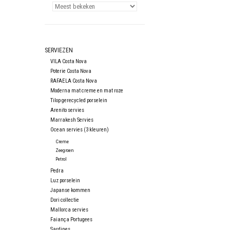
SERVIEZEN
VILA Costa Nova
Poterie Costa Nova
RAFAELA Costa Nova
Moderna mat creme en mat roze
Tilop gerecycled porselein
Arenito servies
Marrakesh Servies
Ocean servies (3 kleuren)
Creme
Zeegroen
Petrol
Pedra
Luz porselein
Japanse kommen
Dori collectie
Mallorca servies
Faiança Portugees
Sardines