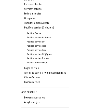
Eivissa-collectie
Vermont servies
Redonda servies
Grespresso
Shangri-la Casa Alegra
Pacifica servies (7 kleuren)
Pacifica Creme
Pacifica servies Antraciet
Pacifica servies Wit
Pacifica servies Rood
Pacifica servies Roze
Pacifica servies Olijfgroen
Pacifica servies Blauw
Pacifica Servies Grijs
Lagoa servies
Taormina servies - wit met gouden rand
Citroen Servies
Riviera servies
ACCESSOIRES
Boeken accessoires
Acryl lepeltjes