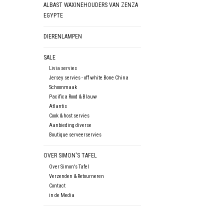
ALBAST WAXINEHOUDERS VAN ZENZA
EGYPTE
DIERENLAMPEN
SALE
Livia servies
Jersey servies - off white Bone China
Schoonmaak
Pacifica Rood & Blauw
Atlantis
Cook & host servies
Aanbieding diverse
Boutique serveerservies
OVER SIMON'S TAFEL
Over Simon's Tafel
Verzenden & Retourneren
Contact
in de Media