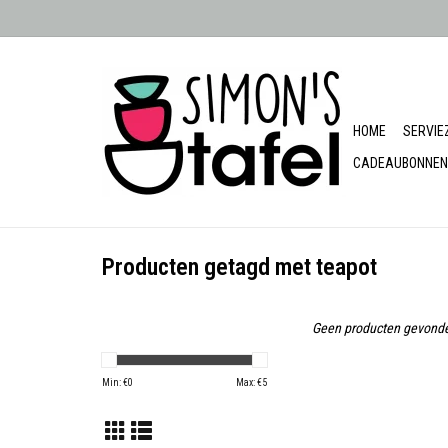
HOME
SERVIE
CADEAUBONNEN
Producten getagd met teapot
Geen producten gevonde
Min: €
0
Max: €
5