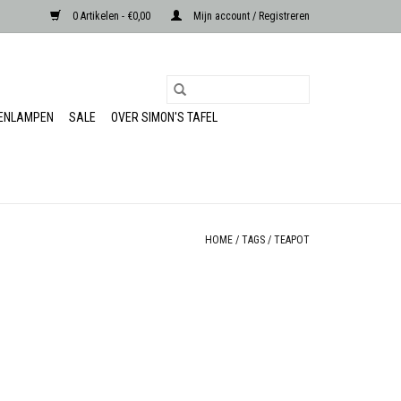
0 Artikelen - €0,00
Mijn account / Registreren
RENLAMPEN
SALE
OVER SIMON'S TAFEL
HOME
/
TAGS
/
TEAPOT