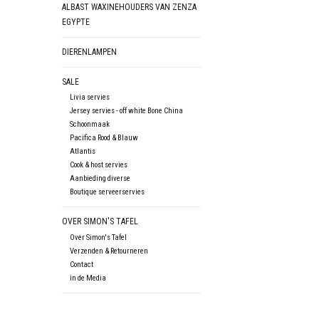
ALBAST WAXINEHOUDERS VAN ZENZA
EGYPTE
DIERENLAMPEN
SALE
Livia servies
Jersey servies - off white Bone China
Schoonmaak
Pacifica Rood & Blauw
Atlantis
Cook & host servies
Aanbieding diverse
Boutique serveerservies
OVER SIMON'S TAFEL
Over Simon's Tafel
Verzenden & Retourneren
Contact
in de Media