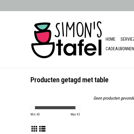
HOME
SERVIE
CADEAUBONNEN
Producten getagd met table
Geen producten gevonde
Min: €
0
Max: €
5