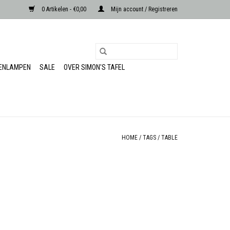
0 Artikelen - €0,00
Mijn account / Registreren
RENLAMPEN
SALE
OVER SIMON'S TAFEL
HOME
/
TAGS
/
TABLE