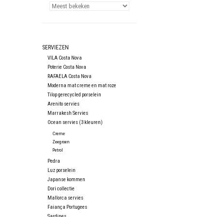
SERVIEZEN
VILA Costa Nova
Poterie Costa Nova
RAFAELA Costa Nova
Moderna mat creme en mat roze
Tilop gerecycled porselein
Arenito servies
Marrakesh Servies
Ocean servies (3 kleuren)
Creme
Zeegroen
Petrol
Pedra
Luz porselein
Japanse kommen
Dori collectie
Mallorca servies
Faiança Portugees
Sardines