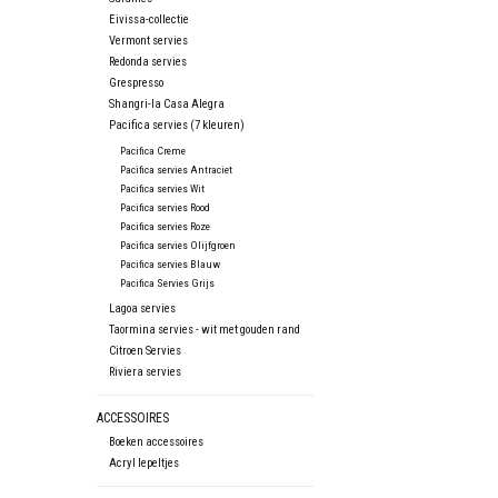
Eivissa-collectie
Vermont servies
Redonda servies
Grespresso
Shangri-la Casa Alegra
Pacifica servies (7 kleuren)
Pacifica Creme
Pacifica servies Antraciet
Pacifica servies Wit
Pacifica servies Rood
Pacifica servies Roze
Pacifica servies Olijfgroen
Pacifica servies Blauw
Pacifica Servies Grijs
Lagoa servies
Taormina servies - wit met gouden rand
Citroen Servies
Riviera servies
ACCESSOIRES
Boeken accessoires
Acryl lepeltjes