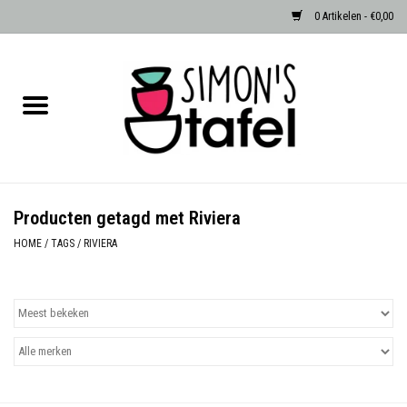
0 Artikelen - €0,00
Home
Serviezen
Accessoires
Producten getagd met Riviera
Albast waxinehouders van Zenza
HOME
/
TAGS
/
RIVIERA
Egypte
Dierenlampen
Sale