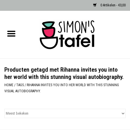
0 Artikelen - €0,00
Home
Serviezen
Accessoires
Producten getagd met Rihanna invites you into
her world with this stunning visual autobiography.
Albast waxinehouders van Zenza
Egypte
HOME
/
TAGS
/
RIHANNA INVITES YOU INTO HER WORLD WITH THIS STUNNING
VISUAL AUTOBIOGRAPHY.
Dierenlampen
Sale