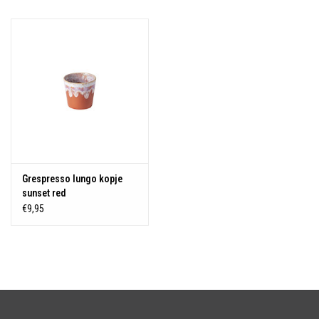
Over Simon's Tafel
Cadeaubonnen
Grespresso lungo kopje
sunset red
€9,95