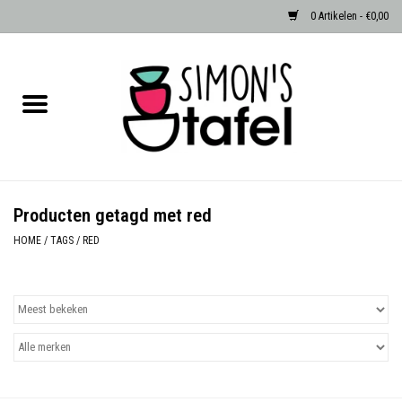
0 Artikelen - €0,00
Home
Serviezen
Accessoires
Producten getagd met red
Albast waxinehouders van Zenza
HOME
/
TAGS
/
RED
Egypte
Dierenlampen
Sale