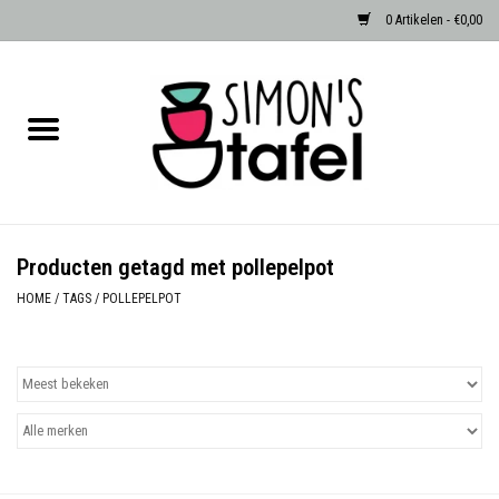
0 Artikelen - €0,00
Home
Serviezen
Accessoires
Producten getagd met pollepelpot
Albast waxinehouders van Zenza
HOME
/
TAGS
/
POLLEPELPOT
Egypte
Dierenlampen
Sale