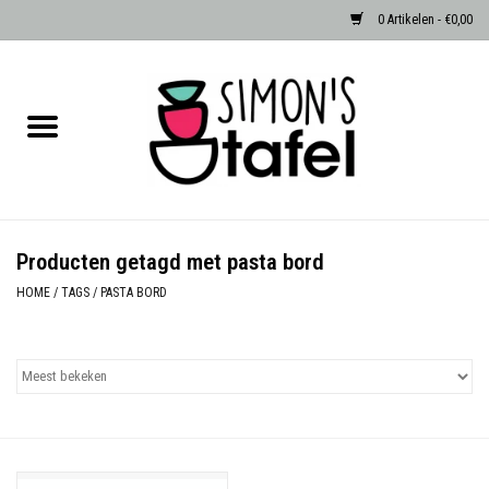
0 Artikelen - €0,00
Home
Serviezen
Accessoires
Producten getagd met pasta bord
Albast waxinehouders van Zenza
HOME
/
TAGS
/
PASTA BORD
Egypte
Dierenlampen
Sale