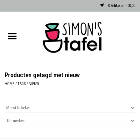
0 Artikelen - €0,00
Home
Serviezen
Accessoires
Producten getagd met nieuw
Albast waxinehouders van Zenza
HOME
/
TAGS
/
NIEUW
Egypte
Dierenlampen
Sale