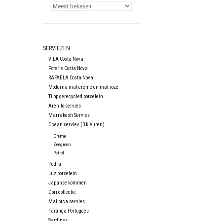
SERVIEZEN
VILA Costa Nova
Poterie Costa Nova
RAFAELA Costa Nova
Moderna mat creme en mat roze
Tilop gerecycled porselein
Arenito servies
Marrakesh Servies
Ocean servies (3 kleuren)
Creme
Zeegroen
Petrol
Pedra
Luz porselein
Japanse kommen
Dori collectie
Mallorca servies
Faiança Portugees
Sardines