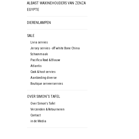
ALBAST WAXINEHOUDERS VAN ZENZA
EGYPTE
DIERENLAMPEN
SALE
Livia servies
Jersey servies - off white Bone China
Schoonmaak
Pacifica Rood & Blauw
Atlantis
Cook & host servies
Aanbieding diverse
Boutique serveerservies
OVER SIMON'S TAFEL
Over Simon's Tafel
Verzenden & Retourneren
Contact
in de Media