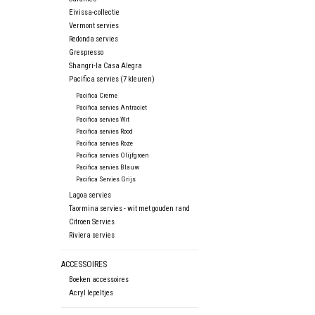
Eivissa-collectie
Vermont servies
Redonda servies
Grespresso
Shangri-la Casa Alegra
Pacifica servies (7 kleuren)
Pacifica Creme
Pacifica servies Antraciet
Pacifica servies Wit
Pacifica servies Rood
Pacifica servies Roze
Pacifica servies Olijfgroen
Pacifica servies Blauw
Pacifica Servies Grijs
Lagoa servies
Taormina servies - wit met gouden rand
Citroen Servies
Riviera servies
ACCESSOIRES
Boeken accessoires
Acryl lepeltjes