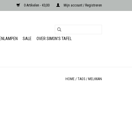
0 Artikelen - €0,00
Mijn account / Registreren
RENLAMPEN
SALE
OVER SIMON'S TAFEL
HOME
/
TAGS
/
MELKKAN