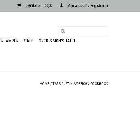
0 Artikelen - €0,00
Mijn account / Registreren
RENLAMPEN
SALE
OVER SIMON'S TAFEL
HOME
/
TAGS
/
LATIN AMERICAN COOKBOOK