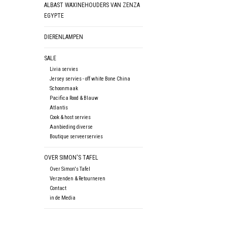
ALBAST WAXINEHOUDERS VAN ZENZA
EGYPTE
DIERENLAMPEN
SALE
Livia servies
Jersey servies - off white Bone China
Schoonmaak
Pacifica Rood & Blauw
Atlantis
Cook & host servies
Aanbieding diverse
Boutique serveerservies
OVER SIMON'S TAFEL
Over Simon's Tafel
Verzenden & Retourneren
Contact
in de Media