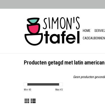
HOME
SERVIE
CADEAUBONNEN
Producten getagd met latin america
Geen producten gevonde
Min: €
0
Max: €
5