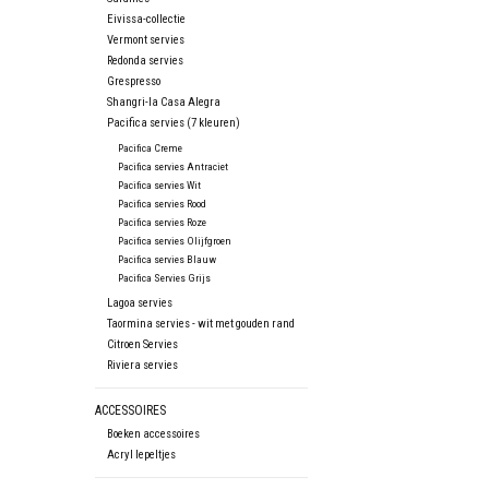
Eivissa-collectie
Vermont servies
Redonda servies
Grespresso
Shangri-la Casa Alegra
Pacifica servies (7 kleuren)
Pacifica Creme
Pacifica servies Antraciet
Pacifica servies Wit
Pacifica servies Rood
Pacifica servies Roze
Pacifica servies Olijfgroen
Pacifica servies Blauw
Pacifica Servies Grijs
Lagoa servies
Taormina servies - wit met gouden rand
Citroen Servies
Riviera servies
ACCESSOIRES
Boeken accessoires
Acryl lepeltjes