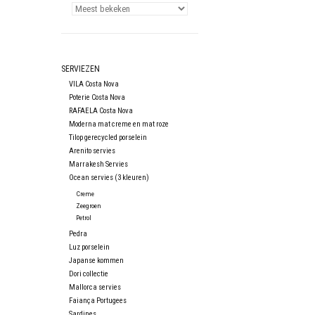
SERVIEZEN
VILA Costa Nova
Poterie Costa Nova
RAFAELA Costa Nova
Moderna mat creme en mat roze
Tilop gerecycled porselein
Arenito servies
Marrakesh Servies
Ocean servies (3 kleuren)
Creme
Zeegroen
Petrol
Pedra
Luz porselein
Japanse kommen
Dori collectie
Mallorca servies
Faiança Portugees
Sardines