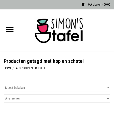
0 Artikelen - €0,00
Home
Serviezen
Accessoires
Producten getagd met kop en schotel
Albast waxinehouders van Zenza
HOME
/
TAGS
/
KOP EN SCHOTEL
Egypte
Dierenlampen
Sale