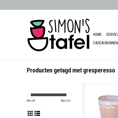
HOME
SERVIE
CADEAUBONNEN
Producten getagd met gresperesso
Grespresso kopje
Hoogte 11,5 
Fijn stoneware: Oven -
Min: €
0
Max: €
15
vriezer en magnetron
TOEVOEGEN AAN WIN