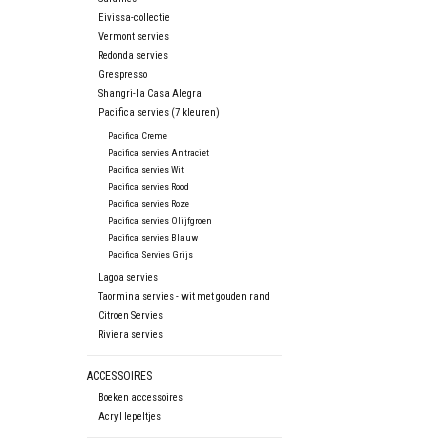
Eivissa-collectie
Vermont servies
Redonda servies
Grespresso
Shangri-la Casa Alegra
Pacifica servies (7 kleuren)
Pacifica Creme
Pacifica servies Antraciet
Pacifica servies Wit
Pacifica servies Rood
Pacifica servies Roze
Pacifica servies Olijfgroen
Pacifica servies Blauw
Pacifica Servies Grijs
Lagoa servies
Taormina servies - wit met gouden rand
Citroen Servies
Riviera servies
ACCESSOIRES
Boeken accessoires
Acryl lepeltjes