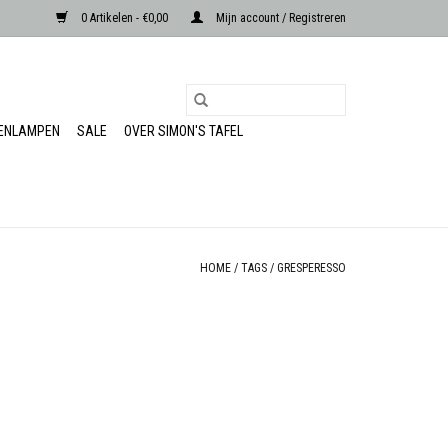
0 Artikelen - €0,00
Mijn account / Registreren
RENLAMPEN
SALE
OVER SIMON'S TAFEL
HOME
/
TAGS
/
GRESPERESSO