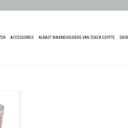
ZEN
ACCESSOIRES
ALBAST WAXINEHOUDERS VAN ZENZA EGYPTE
DIE
 Latte
cm
 vaatwas -
 bestendig
KELWAGEN