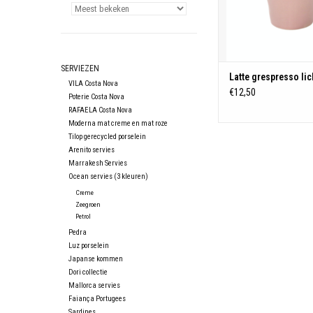
SERVIEZEN
Latte grespresso lic
VILA Costa Nova
€12,50
Poterie Costa Nova
RAFAELA Costa Nova
Moderna mat creme en mat roze
Tilop gerecycled porselein
Arenito servies
Marrakesh Servies
Ocean servies (3 kleuren)
Creme
Zeegroen
Petrol
Pedra
Luz porselein
Japanse kommen
Dori collectie
Mallorca servies
Faiança Portugees
Sardines