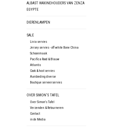
ALBAST WAXINEHOUDERS VAN ZENZA
EGYPTE
DIERENLAMPEN
SALE
Livia servies
Jersey servies - off white Bone China
Schoonmaak
Pacifica Rood & Blauw
Atlantis
Cook & host servies
Aanbieding diverse
Boutique serveerservies
OVER SIMON'S TAFEL
Over Simon's Tafel
Verzenden & Retourneren
Contact
in de Media