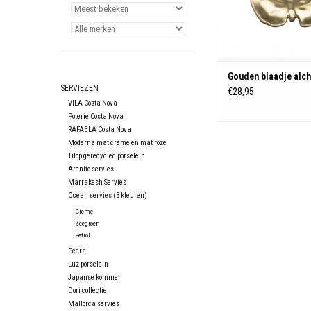
Hoogte: 2,4 
Materiaal: Stone
Kleur: Goud
Magnetronbesten
Gouden blaadje alch
vriezerbestendig en ov
SERVIEZEN
€28,95
Vaatwasserbest
VILA Costa Nova
Poterie Costa Nova
TOEVOEGEN AAN WIN
RAFAELA Costa Nova
Moderna mat creme en mat roze
Tilop gerecycled porselein
Arenito servies
Marrakesh Servies
Ocean servies (3 kleuren)
Creme
Zeegroen
Petrol
Pedra
Luz porselein
Japanse kommen
Dori collectie
Mallorca servies