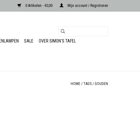
0 Artikelen - €0,00
Mijn account / Registreren
RENLAMPEN
SALE
OVER SIMON'S TAFEL
HOME
/
TAGS
/
GOUDEN