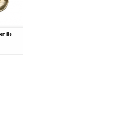
cm
ware
dig,
emille
enbestendig
endig
KELWAGEN