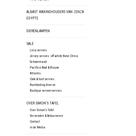
ALBAST WAXINEHOUDERS VAN ZENZA
EGYPTE
DIERENLAMPEN
SALE
Livia servies
Jersey servies - off white Bone China
Schoonmaak
Pacifica Rood & Blauw
Atlantis
Cook & host servies
Aanbieding diverse
Boutique serveerservies
OVER SIMON'S TAFEL
Over Simon's Tafel
Verzenden & Retourneren
Contact
in de Media