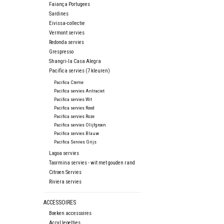
Faiança Portugees
Sardines
Eivissa-collectie
Vermont servies
Redonda servies
Grespresso
Shangri-la Casa Alegra
Pacifica servies (7 kleuren)
Pacifica Creme
Pacifica servies Antraciet
Pacifica servies Wit
Pacifica servies Rood
Pacifica servies Roze
Pacifica servies Olijfgroen
Pacifica servies Blauw
Pacifica Servies Grijs
Lagoa servies
Taormina servies - wit met gouden rand
Citroen Servies
Riviera servies
ACCESSOIRES
Boeken accessoires
Acryl lepeltjes