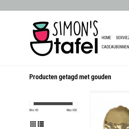
HOME
SERVIE
CADEAUBONNEN
Producten getagd met gouden
chaaltje blad medium r
Made in Portu
Min: €
0
Max: €
30
Besteleenheid
17,6 x 17,0 c