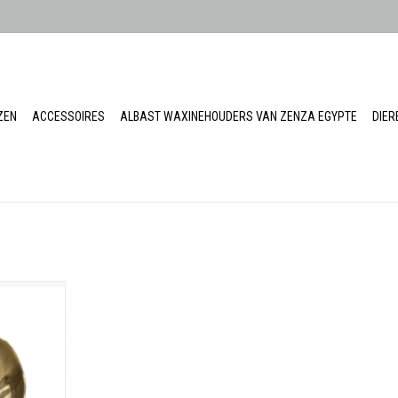
ZEN
ACCESSOIRES
ALBAST WAXINEHOUDERS VAN ZENZA EGYPTE
DIE
iviera goud
gal
: 1
m