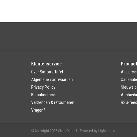
Klantenservice
Produc
Over Simon's Tafel
Alle prod
Algemene voorwaarden
Cadeaub
Privacy Policy
Nieuwe p
Betaalmethoden
Aanbiedi
Verzenden & retourneren
RSS-fee
Vragen?
© Copyright 2026 Simon's tafel - Powered by
Lightspeed