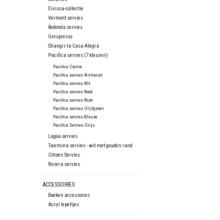
Eivissa-collectie
Vermont servies
Redonda servies
Grespresso
Shangri-la Casa Alegra
Pacifica servies (7 kleuren)
Pacifica Creme
Pacifica servies Antraciet
Pacifica servies Wit
Pacifica servies Rood
Pacifica servies Roze
Pacifica servies Olijfgroen
Pacifica servies Blauw
Pacifica Servies Grijs
Lagoa servies
Taormina servies - wit met gouden rand
Citroen Servies
Riviera servies
ACCESSOIRES
Boeken accessoires
Acryl lepeltjes