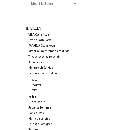
SERVIEZEN
VILA Costa Nova
Poterie Costa Nova
RAFAELA Costa Nova
Moderna mat creme en mat roze
Tilop gerecycled porselein
Arenito servies
Marrakesh Servies
Ocean servies (3 kleuren)
Creme
Zeegroen
Petrol
Pedra
Luz porselein
Japanse kommen
Dori collectie
Mallorca servies
Faiança Portugees
Sardines