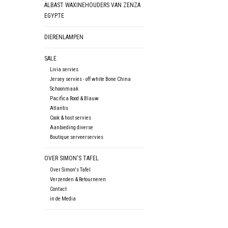
ALBAST WAXINEHOUDERS VAN ZENZA
EGYPTE
DIERENLAMPEN
SALE
Livia servies
Jersey servies - off white Bone China
Schoonmaak
Pacifica Rood & Blauw
Atlantis
Cook & host servies
Aanbieding diverse
Boutique serveerservies
OVER SIMON'S TAFEL
Over Simon's Tafel
Verzenden & Retourneren
Contact
in de Media