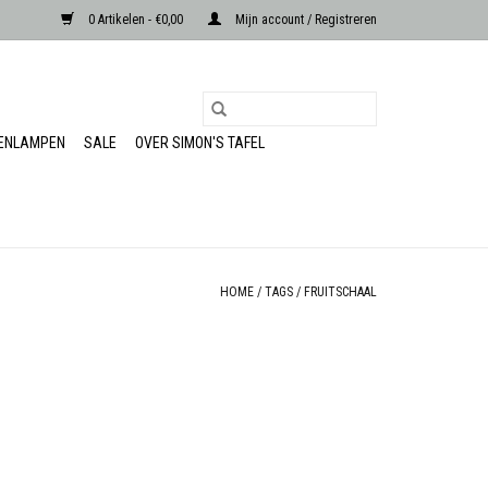
0 Artikelen - €0,00
Mijn account / Registreren
RENLAMPEN
SALE
OVER SIMON'S TAFEL
HOME
/
TAGS
/
FRUITSCHAAL